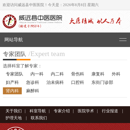
欢迎访问威远县中医医院！
今天是：2026年8月8日 星期六
网站导航
/Expert team
专家团队
选择科室了解专家：
专家团队
内一科
内二科
骨伤科
康复科
外科
妇产科
急诊科
治未病科
口腔科
东街门诊部
肾内科
麻醉科
关于我们
|
科室导航
|
专家介绍
|
医院学术
|
行业报道
|
护理天地
|
联系我们